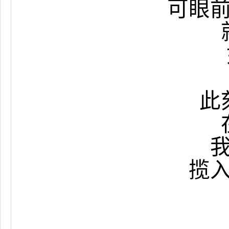
可眼
此
揽