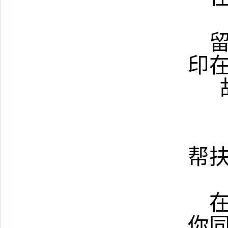
印
帮
你