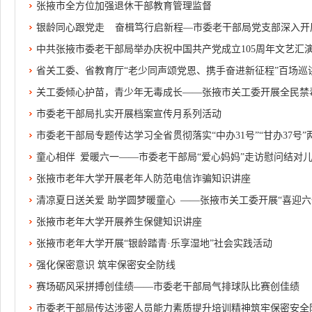
张掖市全方位加强退休干部教育管理监督
银龄同心跟党走 奋楫笃行启新程—市委老干部局党支部深入开展
中共张掖市委老干部局举办庆祝中国共产党成立105周年文艺汇
省关工委、省教育厅“老少同声颂党恩、携手奋进新征程”百场巡
关工委倾心护苗，青少年无毒成长——张掖市关工委开展全民禁
市委老干部局扎实开展档案宣传月系列活动
市委老干部局专题传达学习全省贯彻落实“中办31号”“甘办37号
童心相伴 爱暖六一——市委老干部局“爱心妈妈”走访慰问结对
张掖市老年大学开展老年人防范电信诈骗知识讲座
清凉夏日送关爱 助学圆梦暖童心 ——张掖市关工委开展“喜迎六
张掖市老年大学开展养生保健知识讲座
张掖市老年大学开展“银龄踏青·乐享湿地”社会实践活动
强化保密意识 筑牢保密安全防线
赛场砺风采拼搏创佳绩——市委老干部局气排球队比赛创佳绩
市委老干部局传达涉密人员能力素质提升培训精神筑牢保密安全