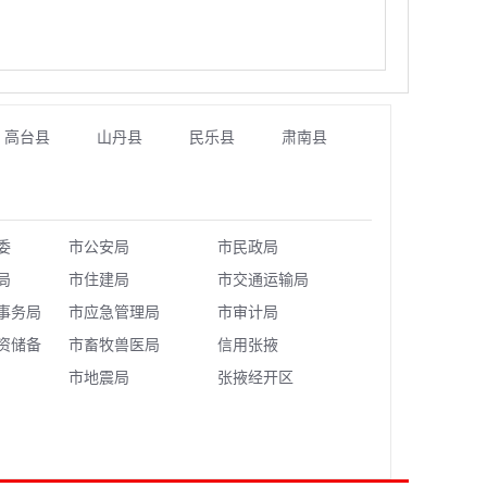
高台县
山丹县
民乐县
肃南县
委
市公安局
市民政局
局
市住建局
市交通运输局
事务局
市应急管理局
市审计局
资储备
市畜牧兽医局
信用张掖
市地震局
张掖经开区