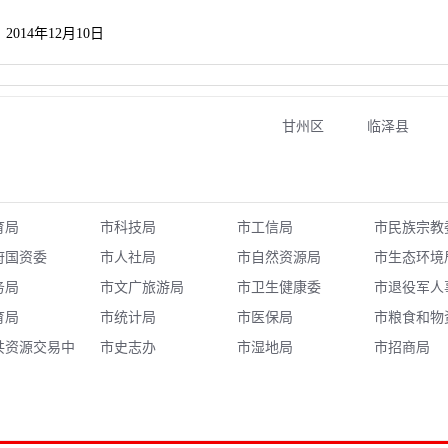
10日
甘州区
临泽县
育局
市科技局
市工信局
市民族宗教
府国资委
市人社局
市自然资源局
市生态环境
务局
市文广旅游局
市卫生健康委
市退役军人
育局
市统计局
市医保局
市粮食和物
共资源交易中
市史志办
市湿地局
局
市招商局